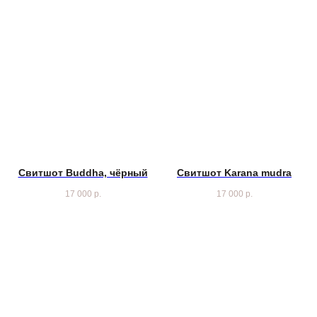
Свитшот Buddha, чёрный
Свитшот Karana mudra
17 000
р.
17 000
р.