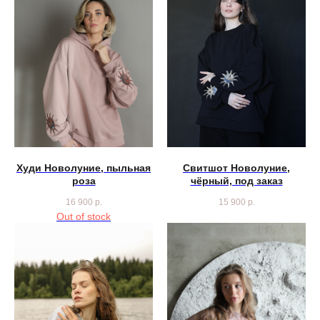
Худи Новолуние, пыльная
Свитшот Новолуние,
роза
чёрный, под заказ
16 900
р.
15 900
р.
Out of stock