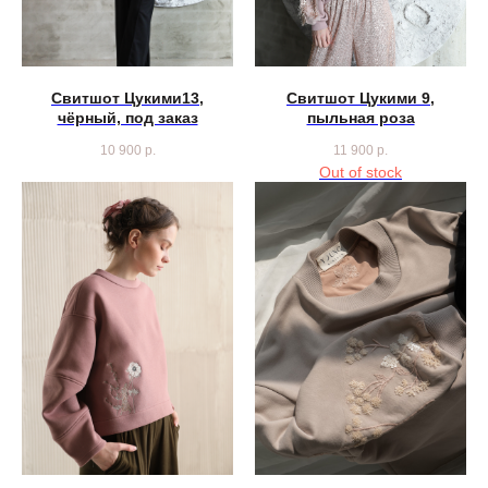
Свитшот Цукими13,
Свитшот Цукими 9,
чёрный, под заказ
пыльная роза
10 900
р.
11 900
р.
Out of stock