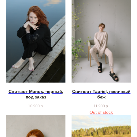
Свитшот Manos, черный,
Свитшот Tauriel, песочный
под заказ
беж
10 900
р.
11 900
р.
Out of stock