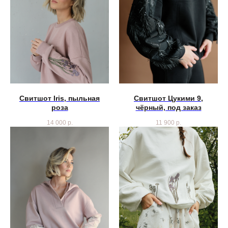
Свитшот Iris, пыльная
Свитшот Цукими 9,
роза
чёрный, под заказ
14 000
р.
11 900
р.