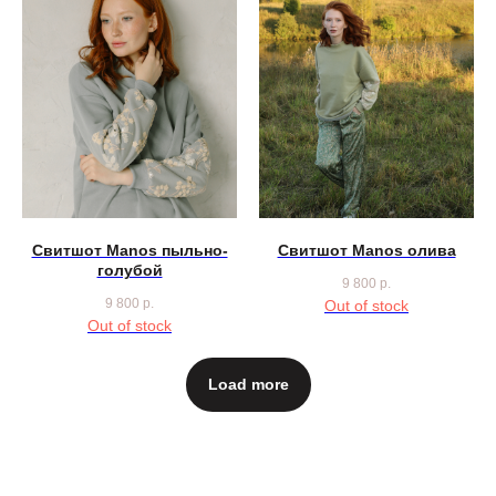
Свитшот Manos пыльно-
Свитшот Manos олива
голубой
9 800
р.
9 800
р.
Out of stock
Out of stock
Load more
И ЕЩЁ: