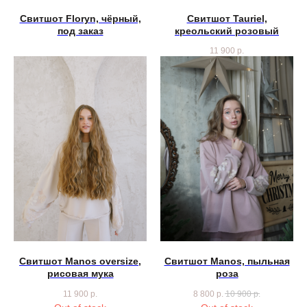
Свитшот Floryn, чёрный,
Свитшот Tauriel,
под заказ
креольский розовый
11 900
р.
Свитшот Manos oversize,
Свитшот Manos, пыльная
рисовая мука
роза
11 900
р.
8 800
р.
10 900
р.