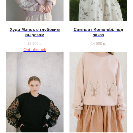
Худи Manos с глубоким
Свитшот Komorebi, под
вырезом
заказ
12 900
р.
14 000
р.
Out of stock