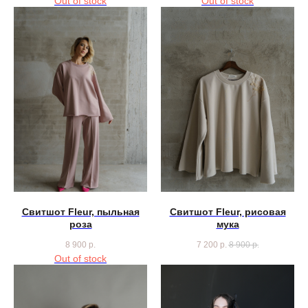
Out of stock
Out of stock
Свитшот Fleur, пыльная
Свитшот Fleur, рисовая
роза
мука
8 900
р.
7 200
р.
8 900
р.
Out of stock