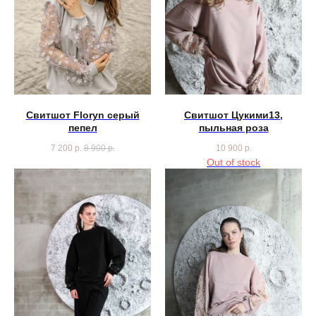
Свитшот Floryn серый
Свитшот Цукими13,
пепел
пыльная роза
7 200
р.
8 900
р.
10 900
р.
Out of stock