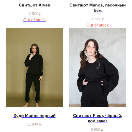
Свитшот Arven
Свитшот Manos, песочный
беж
10 500
р.
10 900
р.
Out of stock
Out of stock
Худи Manos черный
Свитшот Fleur, чёрный,
под заказ
11 900
р.
8 900
р.