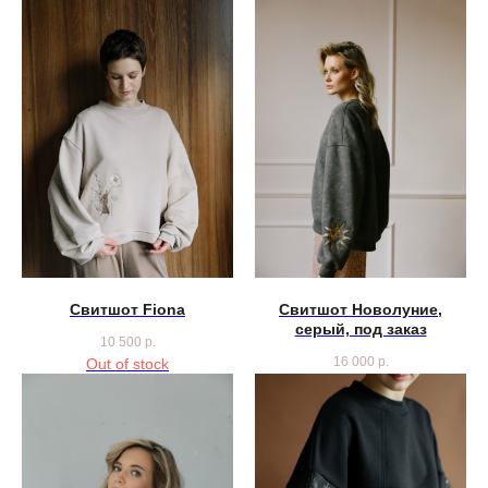
Свитшот Fiona
Свитшот Новолуние,
серый, под заказ
10 500
р.
16 000
р.
Out of stock