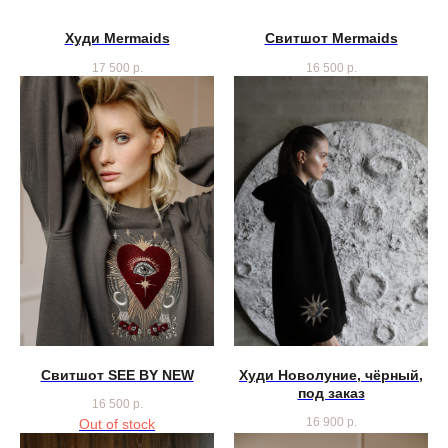
Худи Mermaids
Свитшот Mermaids
17 500
р.
16 500
р.
Свитшот SEE BY NEW
Худи Новолуние, чёрный,
под заказ
16 500
р.
16 900
р.
Out of stock