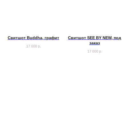
Свитшот Buddha, графит
Свитшот SEE BY NEW, под
заказ
17 000
р.
17 000
р.