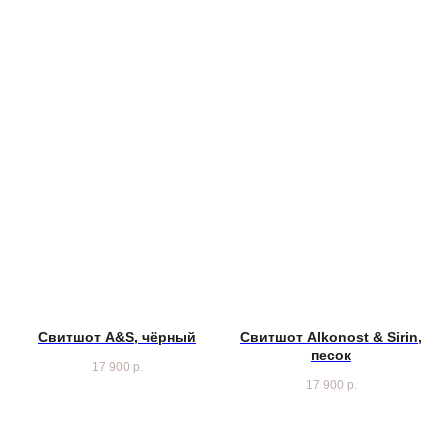
Свитшот A&S, чёрный
Свитшот Alkonost & Sirin,
песок
17 900
р.
17 900
р.