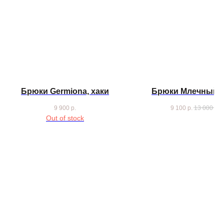
Брюки Germiona, хаки
Брюки Млечный п
9 900
р.
9 100
р.
13 000
р.
Out of stock