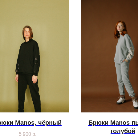
рюки Manos, чёрный
Брюки Manos п
голубой
5 900
р.