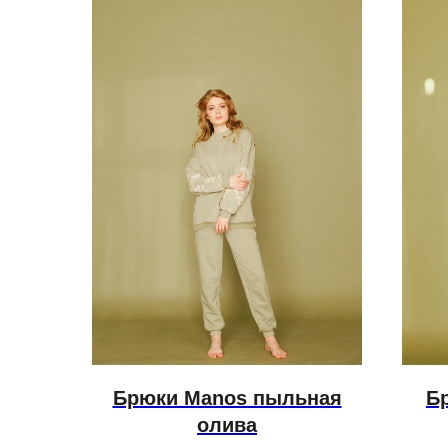
Брюки Manos пыльная
Б
олива