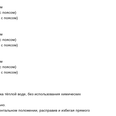
см
 с поясом)
 с поясом)
см
 с поясом)
 с поясом)
см
 с поясом)
 с поясом)
гка тёплой воде, без использования химических
ьно.
онтальном положении, расправив и избегая прямого