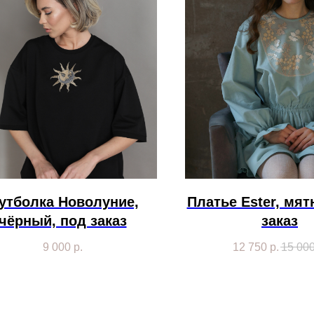
утболка Новолуние,
Платье Ester, мят
чёрный, под заказ
заказ
9 000
р.
12 750
р.
15 00