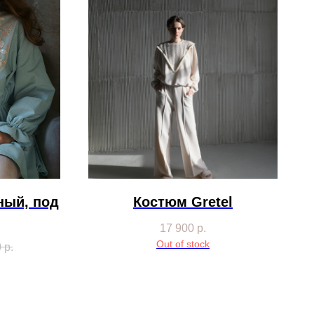
ный, под
Костюм Gretel
17 900
р.
Out of stock
0
р.