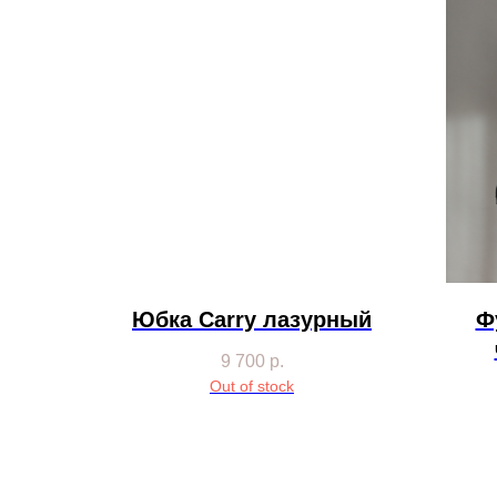
Юбка Carry лазурный
Ф
9 700
р.
Out of stock