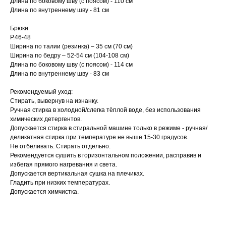
Длина по боковому шву (с поясом) - 110 см
Длина по внутреннему шву - 81 см
Брюки
Р.46-48
Ширина по талии (резинка) – 35 см (70 см)
Ширина по бедру – 52-54 см (104-108 см)
Длина по боковому шву (с поясом) - 114 см
Длина по внутреннему шву - 83 см
Рекомендуемый уход:
Стирать, вывернув на изнанку.
Ручная стирка в холодной/слегка тёплой воде, без использования
химических детергентов.
Допускается стирка в стиральной машине только в режиме - ручная/
деликатная стирка при температуре не выше 15-30 градусов.
Не отбеливать. Стирать отдельно.
Рекомендуется сушить в горизонтальном положении, расправив и
избегая прямого нагревания и света.
Допускается вертикальная сушка на плечиках.
Гладить при низких температурах.
Допускается химчистка.